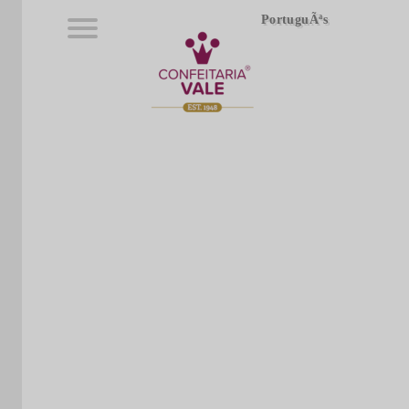
PortuguÃªs