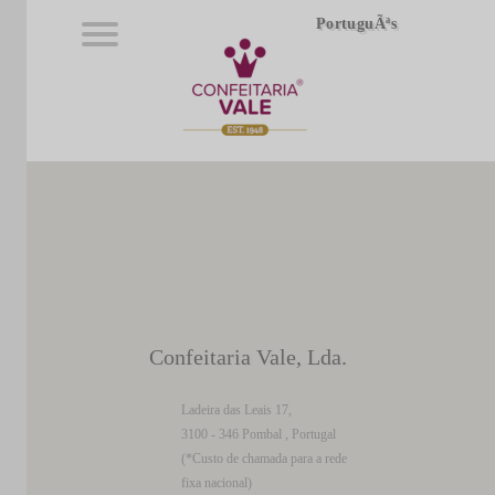
PortuguÃªs
Confeitaria Vale, Lda.
Ladeira das Leais 17,
3100 - 346 Pombal , Portugal
(*Custo de chamada para a rede
fixa nacional)